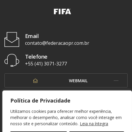
Email
contato@federacaopr.com.br
Telefone
+55 (41) 3071-3277
WEBMAIL
OUVIDORIA
Política de Privacidade
Utilizamos cookies para oferecer melhor experiência,
melhorar o desempenho, analisar como você interage em
nosso site e personalizar conteúdo.
Leia na íntegra
© 1937 - 2026. Federação Paranaense de Futebol. Todos os direitos reservados. By
Zwei Arts
.