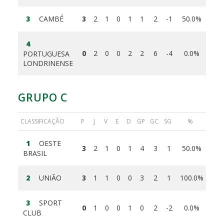
3
CAMBÉ
3
2
1
0
1
1
2
-1
50.0%
4
0
2
0
0
2
2
6
-4
0.0%
PORTUGUESA
LONDRINENSE
GRUPO C
CLASSIFICAÇÃO
P
J
V
E
D
GP
GC
SG
%
1
OESTE
3
2
1
0
1
4
3
1
50.0%
BRASIL
2
UNIÃO
3
1
1
0
0
3
2
1
100.0%
3
SPORT
0
1
0
0
1
0
2
-2
0.0%
CLUB