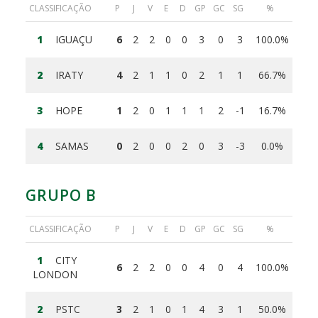
CLASSIFICAÇÃO
P
J
V
E
D
GP
GC
SG
%
1
IGUAÇU
6
2
2
0
0
3
0
3
100.0%
2
IRATY
4
2
1
1
0
2
1
1
66.7%
3
HOPE
1
2
0
1
1
1
2
-1
16.7%
4
SAMAS
0
2
0
0
2
0
3
-3
0.0%
GRUPO B
CLASSIFICAÇÃO
P
J
V
E
D
GP
GC
SG
%
1
CITY
6
2
2
0
0
4
0
4
100.0%
LONDON
2
PSTC
3
2
1
0
1
4
3
1
50.0%