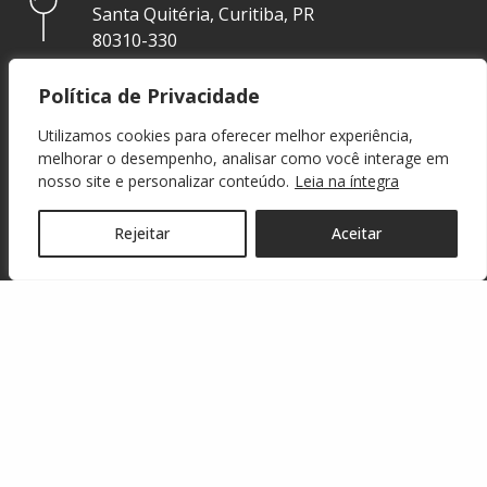
Santa Quitéria, Curitiba, PR
80310-330
Política de Privacidade
Utilizamos cookies para oferecer melhor experiência,
melhorar o desempenho, analisar como você interage em
nosso site e personalizar conteúdo.
Leia na íntegra
Rejeitar
Aceitar
Email
contato@federacaopr.com.br
Telefone
+55 (41) 3071-3277
WEBMAIL
OUVIDORIA