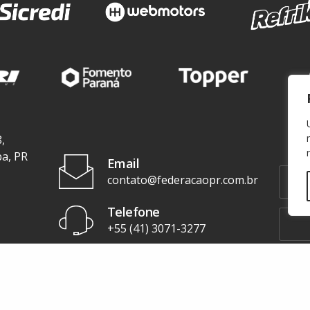
,
ba, PR
Email
contato@federacaopr.com.br
Telefone
+55 (41) 3071-3277