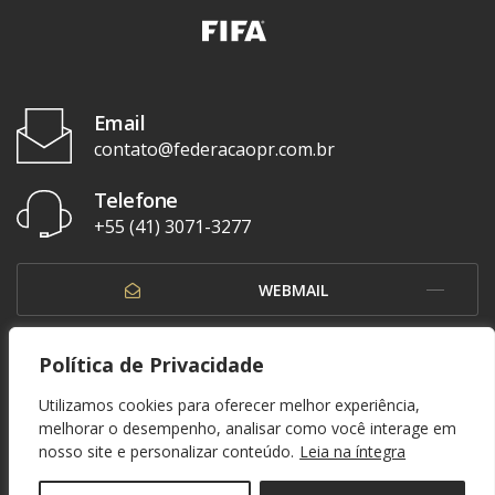
Email
contato@federacaopr.com.br
Telefone
+55 (41) 3071-3277
WEBMAIL
OUVIDORIA
Política de Privacidade
Utilizamos cookies para oferecer melhor experiência,
melhorar o desempenho, analisar como você interage em
nosso site e personalizar conteúdo.
Leia na íntegra
© 1937 - 2026. Federação Paranaense de Futebol. Todos os direitos reservados. By
Zwei Arts
.