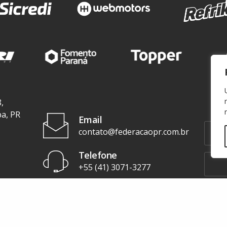
,
ba, PR
Email
contato@federacaopr.com.br
Telefone
+55 (41) 3071-3277