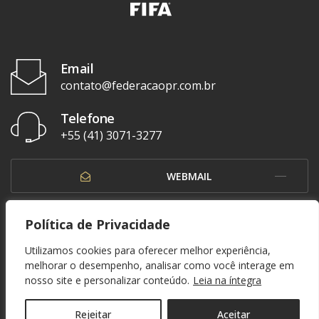
Email
contato@federacaopr.com.br
Telefone
+55 (41) 3071-3277
WEBMAIL
OUVIDORIA
Política de Privacidade
Utilizamos cookies para oferecer melhor experiência,
melhorar o desempenho, analisar como você interage em
nosso site e personalizar conteúdo.
Leia na íntegra
© 1937 - 2026. Federação Paranaense de Futebol. Todos os direitos reservados. By
Zwei Arts
.
POLÍTICA DE PRIVACIDADE
Rejeitar
Aceitar