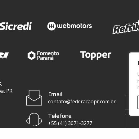
,
ba, PR
Email
contato@federacaopr.com.br
Telefone
+55 (41) 3071-3277