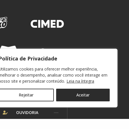
Política de Privacidade
Utilizamos cookies para oferecer melhor experiência,
melhorar o desempenho, analisar como você interage em
nosso site e personalizar conteúdo.
Leia na íntegra
Rejeitar
Aceitar
WEBMAIL
OUVIDORIA