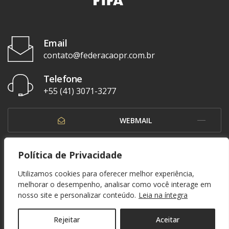
Email
contato@federacaopr.com.br
Telefone
+55 (41) 3071-3277
WEBMAIL
OUVIDORIA
Política de Privacidade
Utilizamos cookies para oferecer melhor experiência,
melhorar o desempenho, analisar como você interage em
nosso site e personalizar conteúdo.
Leia na íntegra
© 1937 - 2026. Federação Paranaense de Futebol. Todos os direitos reservados. By
Zwei Arts
.
POLÍTICA DE PRIVACIDADE
Rejeitar
Aceitar