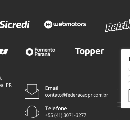
,
ba, PR
Email
contato@federacaopr.com.br
Telefone
+55 (41) 3071-3277