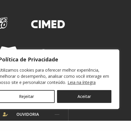
Política de Privacidade
Utilizamos cookies para oferecer melhor experiência,
melhorar o desempenho, analisar como você interage em
nosso site e personalizar conteúdo.
Leia na íntegra
Rejeitar
Aceitar
WEBMAIL
OUVIDORIA