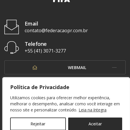
Email
contato@federacaopr.com.br
Telefone
+55 (41) 3071-3277
WEBMAIL
OUVIDORIA
Política de Privacidade
Utilizamos cookies para oferecer melhor experiência,
melhorar o desempenho, analisar como você interage em
nosso site e personalizar conteúdo.
Leia na íntegra
© 1937 - 2026. Federação Paranaense de Futebol. Todos os direitos reservados. By
Zwei Arts
.
POLÍTICA DE PRIVACIDADE
Rejeitar
Aceitar