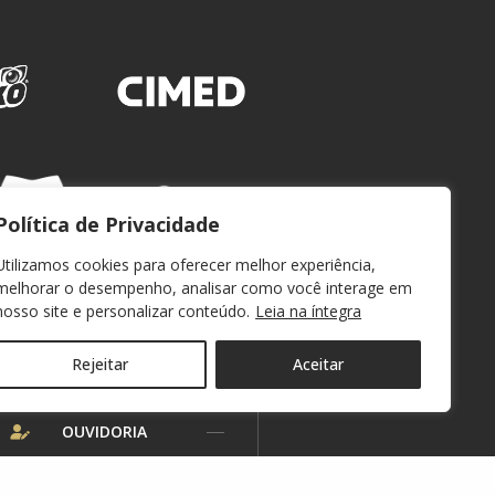
Política de Privacidade
Utilizamos cookies para oferecer melhor experiência,
melhorar o desempenho, analisar como você interage em
nosso site e personalizar conteúdo.
Leia na íntegra
Rejeitar
Aceitar
WEBMAIL
OUVIDORIA