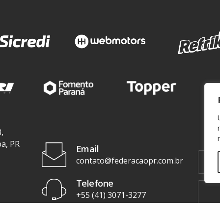
,
ba, PR
Email
contato@federacaopr.com.br
Telefone
+55 (41) 3071-3277