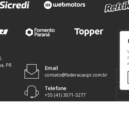
,
ba, PR
Email
contato@federacaopr.com.br
Telefone
+55 (41) 3071-3277