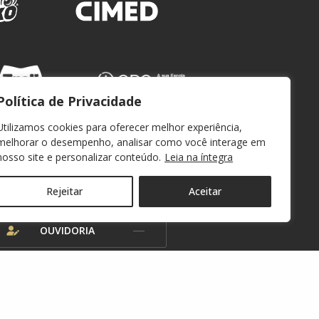
Política de Privacidade
Utilizamos cookies para oferecer melhor experiência,
melhorar o desempenho, analisar como você interage em
nosso site e personalizar conteúdo.
Leia na íntegra
WEBMAIL
Rejeitar
Aceitar
OUVIDORIA