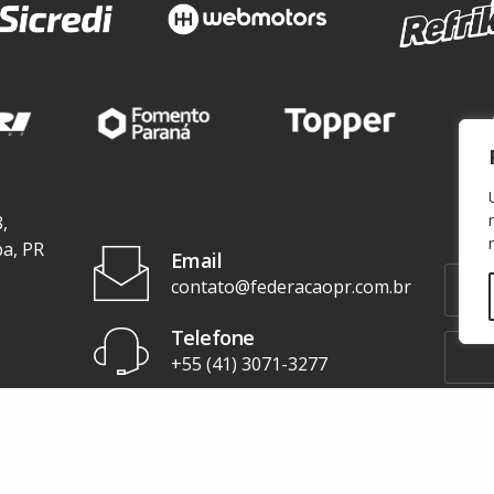
,
ba, PR
Email
contato@federacaopr.com.br
Telefone
+55 (41) 3071-3277