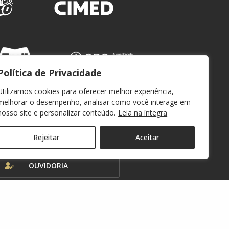
Política de Privacidade
Utilizamos cookies para oferecer melhor experiência,
melhorar o desempenho, analisar como você interage em
nosso site e personalizar conteúdo.
Leia na íntegra
WEBMAIL
Rejeitar
Aceitar
OUVIDORIA