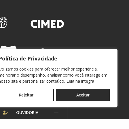
Política de Privacidade
Utilizamos cookies para oferecer melhor experiência,
melhorar o desempenho, analisar como você interage em
nosso site e personalizar conteúdo.
Leia na íntegra
Rejeitar
Aceitar
WEBMAIL
OUVIDORIA