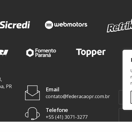
,
ba, PR
Email
contato@federacaopr.com.br
Telefone
+55 (41) 3071-3277