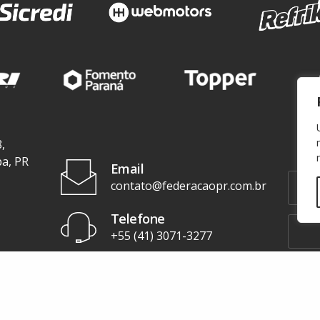
,
ba, PR
Email
contato@federacaopr.com.br
Telefone
+55 (41) 3071-3277