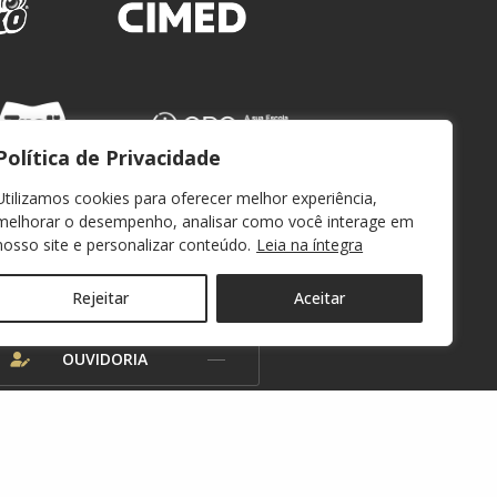
Política de Privacidade
Utilizamos cookies para oferecer melhor experiência,
melhorar o desempenho, analisar como você interage em
nosso site e personalizar conteúdo.
Leia na íntegra
WEBMAIL
Rejeitar
Aceitar
OUVIDORIA