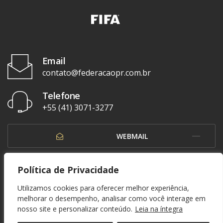
Email
contato@federacaopr.com.br
Telefone
+55 (41) 3071-3277
WEBMAIL
OUVIDORIA
Política de Privacidade
Utilizamos cookies para oferecer melhor experiência,
melhorar o desempenho, analisar como você interage em
nosso site e personalizar conteúdo.
Leia na íntegra
© 1937 - 2026. Federação Paranaense de Futebol. Todos os direitos reservados. By
Zwei Arts
.