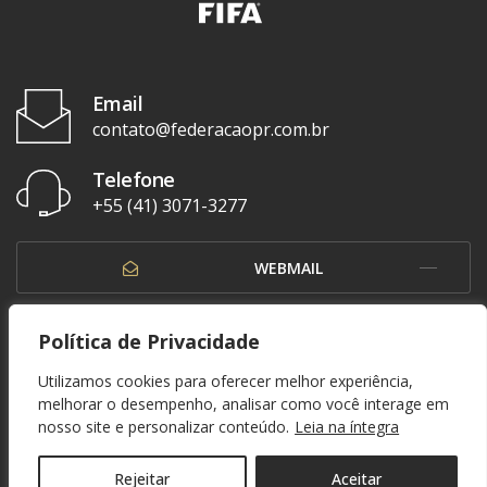
Email
contato@federacaopr.com.br
Telefone
+55 (41) 3071-3277
WEBMAIL
OUVIDORIA
Política de Privacidade
Utilizamos cookies para oferecer melhor experiência,
melhorar o desempenho, analisar como você interage em
nosso site e personalizar conteúdo.
Leia na íntegra
© 1937 - 2026. Federação Paranaense de Futebol. Todos os direitos reservados. By
Zwei Arts
.
POLÍTICA DE PRIVACIDADE
Rejeitar
Aceitar