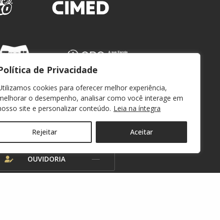
Política de Privacidade
Utilizamos cookies para oferecer melhor experiência,
melhorar o desempenho, analisar como você interage em
nosso site e personalizar conteúdo.
Leia na íntegra
WEBMAIL
Rejeitar
Aceitar
OUVIDORIA