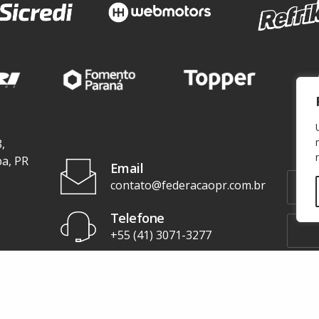
,
ba, PR
Email
contato@federacaopr.com.br
Telefone
+55 (41) 3071-3277