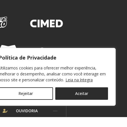
Política de Privacidade
Utilizamos cookies para oferecer melhor experiência,
melhorar o desempenho, analisar como você interage em
nosso site e personalizar conteúdo.
Leia na íntegra
Rejeitar
Aceitar
WEBMAIL
OUVIDORIA