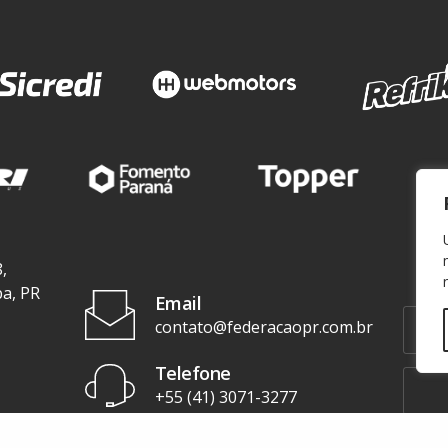
,
ba, PR
Email
contato@federacaopr.com.br
Telefone
+55 (41) 3071-3277