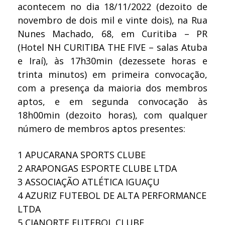
acontecem no dia 18/11/2022 (dezoito de
novembro de dois mil e vinte dois), na Rua
Nunes Machado, 68, em Curitiba – PR
(Hotel NH CURITIBA THE FIVE – salas Atuba
e Iraí), às 17h30min (dezessete horas e
trinta minutos) em primeira convocação,
com a presença da maioria dos membros
aptos, e em segunda convocação às
18h00min (dezoito horas), com qualquer
número de membros aptos presentes:
1
APUCARANA SPORTS CLUBE
2
ARAPONGAS ESPORTE CLUBE LTDA
3
ASSOCIAÇÃO ATLÉTICA IGUAÇU
4
AZURIZ FUTEBOL DE ALTA PERFORMANCE
LTDA
5
CIANORTE FUTEBOL CLUBE