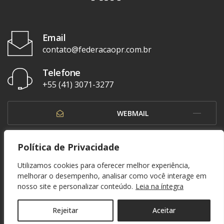
Email
contato@federacaopr.com.br
Telefone
+55 (41) 3071-3277
WEBMAIL
OUVIDORIA
Política de Privacidade
Utilizamos cookies para oferecer melhor experiência,
melhorar o desempenho, analisar como você interage em
nosso site e personalizar conteúdo.
Leia na íntegra
© 1937 - 2026. Federação Paranaense de Futebol. Todos os direitos reservados. By
Zwei Arts
.
POLÍTICA DE PRIVACIDADE
Rejeitar
Aceitar