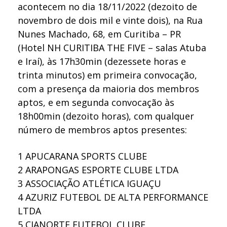
acontecem no dia 18/11/2022 (dezoito de
novembro de dois mil e vinte dois), na Rua
Nunes Machado, 68, em Curitiba – PR
(Hotel NH CURITIBA THE FIVE – salas Atuba
e Iraí), às 17h30min (dezessete horas e
trinta minutos) em primeira convocação,
com a presença da maioria dos membros
aptos, e em segunda convocação às
18h00min (dezoito horas), com qualquer
número de membros aptos presentes:
1
APUCARANA SPORTS CLUBE
2
ARAPONGAS ESPORTE CLUBE LTDA
3
ASSOCIAÇÃO ATLÉTICA IGUAÇU
4
AZURIZ FUTEBOL DE ALTA PERFORMANCE
LTDA
5
CIANORTE FUTEBOL CLUBE