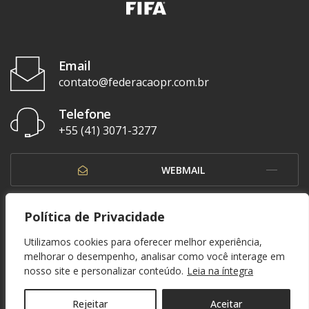
Email
contato@federacaopr.com.br
Telefone
+55 (41) 3071-3277
WEBMAIL
OUVIDORIA
Política de Privacidade
Utilizamos cookies para oferecer melhor experiência,
melhorar o desempenho, analisar como você interage em
nosso site e personalizar conteúdo.
Leia na íntegra
© 1937 - 2026. Federação Paranaense de Futebol. Todos os direitos reservados. By
Zwei Arts
.
POLÍTICA DE PRIVACIDADE
Rejeitar
Aceitar