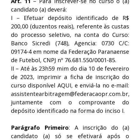
Art. 11
– Para inscrever-se no curso o (a)
candidato (a) deverá:
I – Efetuar depósito identificado de R$
200,00 (duzentos reais), referente às custas
do processo seletivo, na conta do Curso:
Banco Sicredi (748), Agencia: 0730 C/C:
09174-4 em nome da Federação Paranaense
de Futebol, CNPJ nº 76.681.550/0001-85.
II – Até às 23h59 mim do dia 10 de fevereiro
de 2023, imprimir a ficha de inscrição do
curso disponível
AQUI
, e enviá-la no e-mail:
assistentearbitragem@federacaopr.com.br
,
juntamente com o comprovante do
depósito identificado na forma do inciso I.
Parágrafo Primeiro
: A inscrição do (a)
candidato (a) só se efetivará após o