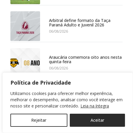
Arbitral define formato da Taça
Paraná Adulto e Juvenil 2026
06/08/2026
Araucária comemora oito anos nesta
quinta-feira
06/08/2026
Política de Privacidade
Utilizamos cookies para oferecer melhor experiência,
Athletico goleia o Grêmio e sobe
para o G4 do Brasileiro Sub-17
melhorar o desempenho, analisar como você interage em
05/08/2026
nosso site e personalizar conteúdo.
Leia na íntegra
Rejeitar
Aceitar
FPF comemora 89 anos dedicados ao