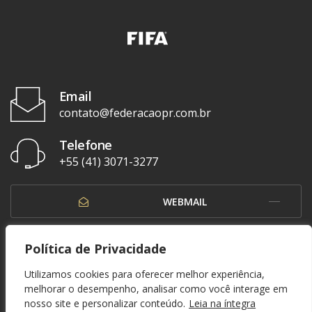
Email
contato@federacaopr.com.br
Telefone
+55 (41) 3071-3277
WEBMAIL
OUVIDORIA
Política de Privacidade
Utilizamos cookies para oferecer melhor experiência,
melhorar o desempenho, analisar como você interage em
nosso site e personalizar conteúdo.
Leia na íntegra
© 1937 - 2026. Federação Paranaense de Futebol. Todos os direitos reservados. By
Zwei Arts
.