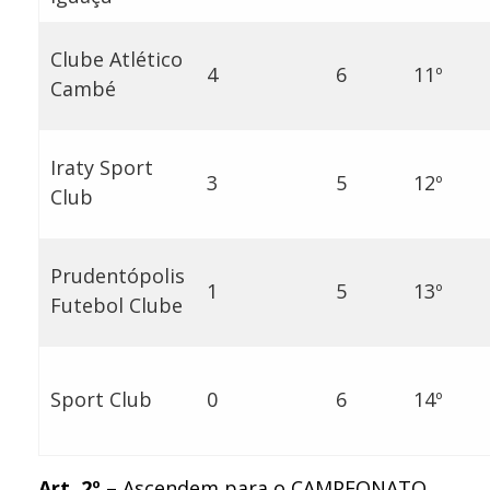
Clube Atlético
4
6
11º
Cambé
Iraty Sport
3
5
12º
Club
Prudentópolis
1
5
13º
Futebol Clube
Sport Club
0
6
14º
Art. 2º
– Ascendem para o CAMPEONATO