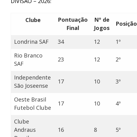
DIVISÃO – 2026:
Pontuação
Nº de
Clube
Posição
Final
Jogos
Londrina SAF
34
12
1º
Rio Branco
23
12
2º
SAF
Independente
17
10
3º
São Joseense
Oeste Brasil
17
10
4º
Futebol Clube
Clube
Andraus
16
8
5º