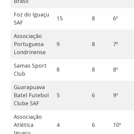
Brasil
Foz do Iguaçu
15
8
6º
SAF
Associação
Portuguesa
9
8
7º
Londrinense
Samas Sport
8
8
8º
Club
Guarapuava
Batel Futebol
5
6
9º
Clube SAF
Associação
Atlética
4
6
10º
Iguaçu