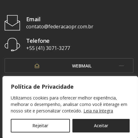
Email
contato@federacaopr.com.br
Telefone
+55 (41) 3071-3277
WEBMAIL
OUVIDORIA
Política de Privacidade
Utilizamos cookies para oferecer melhor experiência,
melhorar o desempenho, analisar como você interage em
nosso site e personalizar conteúdo.
Leia na íntegra
© 1937 - 2026. Federação Paranaense de Futebol. Todos os direitos reservados. By
Zwei Arts
.
POLÍTICA DE PRIVACIDADE
Rejeitar
Aceitar