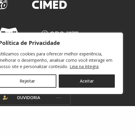
Política de Privacidade
Utilizamos cookies para oferecer melhor experiência,
melhorar o desempenho, analisar como você interage em
nosso site e personalizar conteúdo.
Leia na íntegra
WEBMAIL
Rejeitar
Aceitar
OUVIDORIA