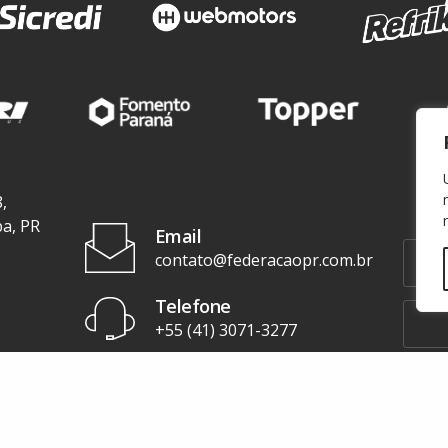
,
ba, PR
Email
contato@federacaopr.com.br
Telefone
+55 (41) 3071-3277