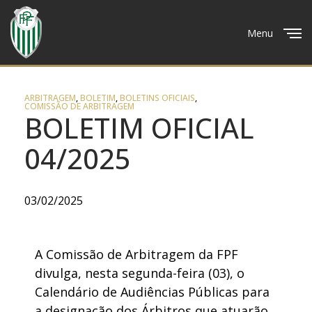
Menu
Close
ARBITRAGEM
,
BOLETIM
,
BOLETINS OFICIAIS
,
COMISSÃO DE ARBITRAGEM
BOLETIM OFICIAL
04/2025
03/02/2025
A Comissão de Arbitragem da FPF
divulga, nesta segunda-feira (03), o
Calendário de Audiências Públicas para
a designação dos Árbitros que atuarão