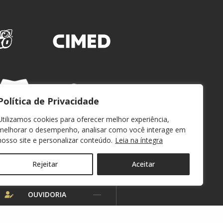
Política de Privacidade
Utilizamos cookies para oferecer melhor experiência,
melhorar o desempenho, analisar como você interage em
nosso site e personalizar conteúdo.
Leia na íntegra
Rejeitar
Aceitar
WEBMAIL
OUVIDORIA