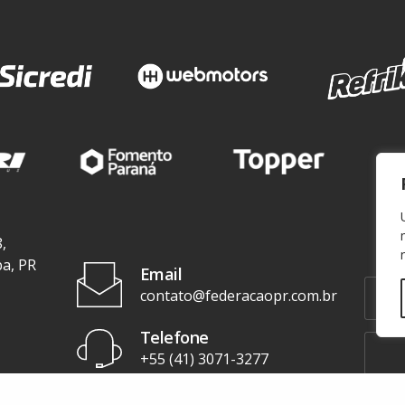
,
ba, PR
Email
contato@federacaopr.com.br
Telefone
+55 (41) 3071-3277