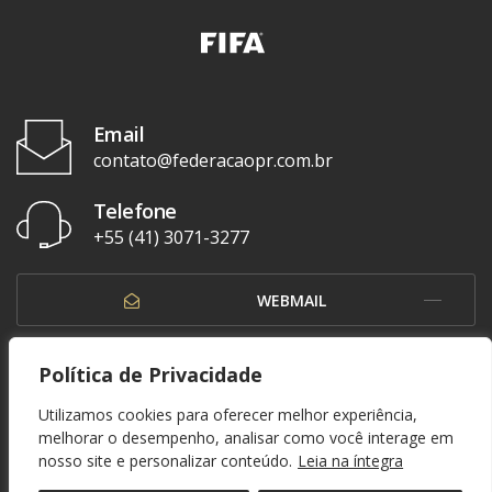
Email
contato@federacaopr.com.br
Telefone
+55 (41) 3071-3277
WEBMAIL
OUVIDORIA
Política de Privacidade
Utilizamos cookies para oferecer melhor experiência,
melhorar o desempenho, analisar como você interage em
nosso site e personalizar conteúdo.
Leia na íntegra
© 1937 - 2026. Federação Paranaense de Futebol. Todos os direitos reservados. By
Zwei Arts
.