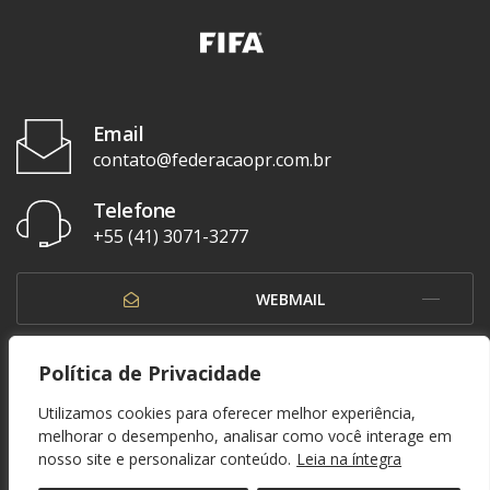
Email
contato@federacaopr.com.br
Telefone
+55 (41) 3071-3277
WEBMAIL
OUVIDORIA
Política de Privacidade
Utilizamos cookies para oferecer melhor experiência,
melhorar o desempenho, analisar como você interage em
nosso site e personalizar conteúdo.
Leia na íntegra
© 1937 - 2026. Federação Paranaense de Futebol. Todos os direitos reservados. By
Zwei Arts
.