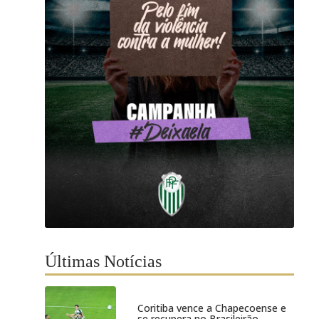
Últimas Notícias
Coritiba vence a Chapecoense e
se recupera no Brasileirão