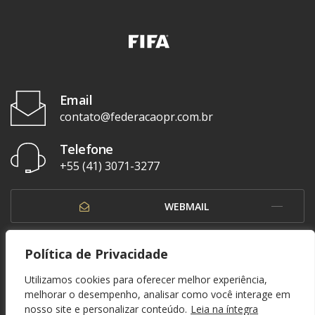
Email
contato@federacaopr.com.br
Telefone
+55 (41) 3071-3277
WEBMAIL
OUVIDORIA
Política de Privacidade
Utilizamos cookies para oferecer melhor experiência,
melhorar o desempenho, analisar como você interage em
nosso site e personalizar conteúdo.
Leia na íntegra
© 1937 - 2026. Federação Paranaense de Futebol. Todos os direitos reservados. By
Zwei Arts
.