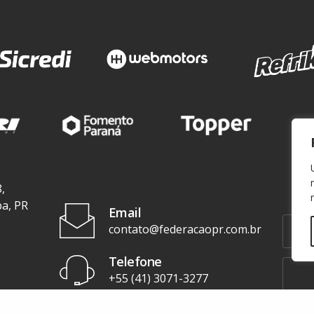
,
ba, PR
Email
contato@federacaopr.com.br
Telefone
+55 (41) 3071-3277