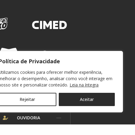
Política de Privacidade
Utilizamos cookies para oferecer melhor experiência,
melhorar o desempenho, analisar como você interage em
nosso site e personalizar conteúdo.
Leia na íntegra
Rejeitar
Aceitar
WEBMAIL
OUVIDORIA