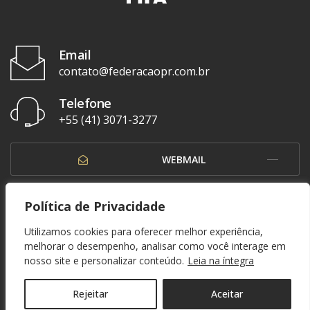
Email
contato@federacaopr.com.br
Telefone
+55 (41) 3071-3277
WEBMAIL
OUVIDORIA
Política de Privacidade
Utilizamos cookies para oferecer melhor experiência,
melhorar o desempenho, analisar como você interage em
nosso site e personalizar conteúdo.
Leia na íntegra
© 1937 - 2026. Federação Paranaense de Futebol. Todos os direitos reservados. By
Zwei Arts
.
POLÍTICA DE PRIVACIDADE
Rejeitar
Aceitar