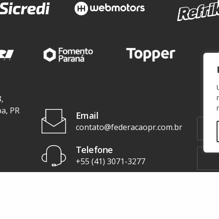
,
ba, PR
Email
contato@federacaopr.com.br
Telefone
+55 (41) 3071-3277