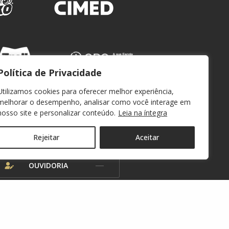
Política de Privacidade
Utilizamos cookies para oferecer melhor experiência,
melhorar o desempenho, analisar como você interage em
nosso site e personalizar conteúdo.
Leia na íntegra
WEBMAIL
Rejeitar
Aceitar
OUVIDORIA