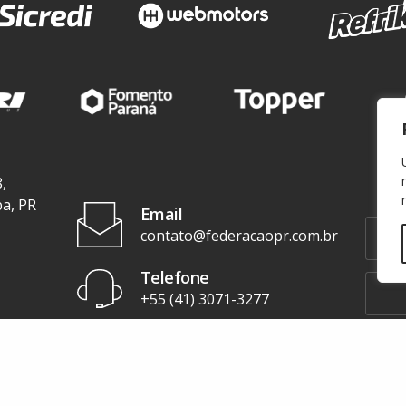
,
ba, PR
Email
contato@federacaopr.com.br
Telefone
+55 (41) 3071-3277