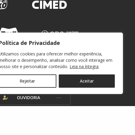
Política de Privacidade
Utilizamos cookies para oferecer melhor experiência,
melhorar o desempenho, analisar como você interage em
nosso site e personalizar conteúdo.
Leia na íntegra
WEBMAIL
Rejeitar
Aceitar
OUVIDORIA