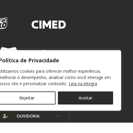
Política de Privacidade
Utilizamos cookies para oferecer melhor experiência,
melhorar o desempenho, analisar como você interage em
nosso site e personalizar conteúdo.
Leia na íntegra
Rejeitar
Aceitar
WEBMAIL
OUVIDORIA