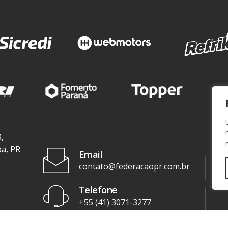
,
ba, PR
Email
contato@federacaopr.com.br
Telefone
+55 (41) 3071-3277