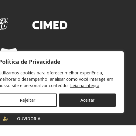
Política de Privacidade
Utilizamos cookies para oferecer melhor experiência,
melhorar o desempenho, analisar como você interage em
nosso site e personalizar conteúdo.
Leia na íntegra
Rejeitar
Aceitar
WEBMAIL
OUVIDORIA