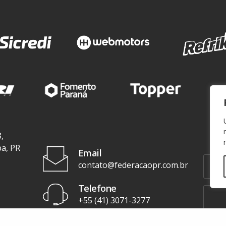
,
ba, PR
Email
contato@federacaopr.com.br
Telefone
+55 (41) 3071-3277