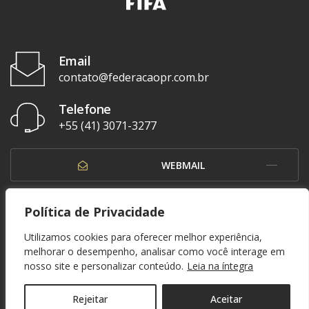
Email
contato@federacaopr.com.br
Telefone
+55 (41) 3071-3277
WEBMAIL
OUVIDORIA
Política de Privacidade
Utilizamos cookies para oferecer melhor experiência,
melhorar o desempenho, analisar como você interage em
nosso site e personalizar conteúdo.
Leia na íntegra
© 1937 - 2026. Federação Paranaense de Futebol. Todos os direitos reservados. By
Zwei Arts
.
POLÍTICA DE PRIVACIDADE
Rejeitar
Aceitar