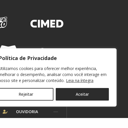
Política de Privacidade
Utilizamos cookies para oferecer melhor experiência,
melhorar o desempenho, analisar como você interage em
nosso site e personalizar conteúdo.
Leia na íntegra
Rejeitar
Aceitar
WEBMAIL
OUVIDORIA