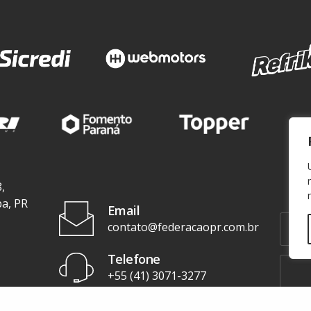
,
ba, PR
Email
contato@federacaopr.com.br
Telefone
+55 (41) 3071-3277