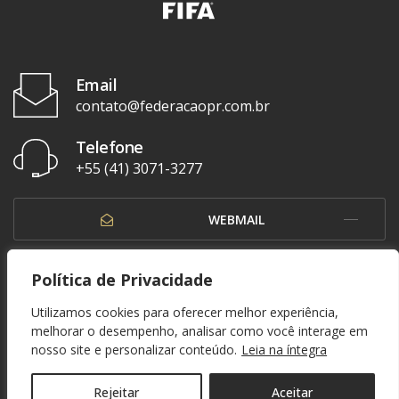
Email
contato@federacaopr.com.br
Telefone
+55 (41) 3071-3277
WEBMAIL
OUVIDORIA
Política de Privacidade
Utilizamos cookies para oferecer melhor experiência,
melhorar o desempenho, analisar como você interage em
nosso site e personalizar conteúdo.
Leia na íntegra
© 1937 - 2026. Federação Paranaense de Futebol. Todos os direitos reservados. By
Zwei Arts
.
POLÍTICA DE PRIVACIDADE
Rejeitar
Aceitar