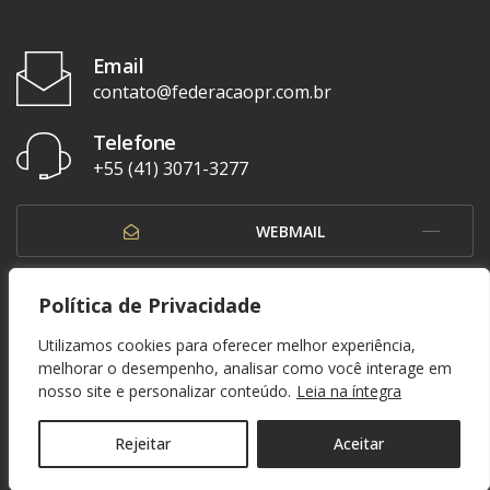
Email
contato@federacaopr.com.br
Telefone
+55 (41) 3071-3277
WEBMAIL
OUVIDORIA
Política de Privacidade
Utilizamos cookies para oferecer melhor experiência,
melhorar o desempenho, analisar como você interage em
nosso site e personalizar conteúdo.
Leia na íntegra
© 1937 - 2026. Federação Paranaense de Futebol. Todos os direitos reservados. By
Zwei Arts
.
POLÍTICA DE PRIVACIDADE
Rejeitar
Aceitar