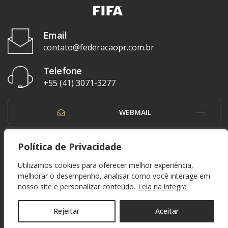
Email
contato@federacaopr.com.br
Telefone
+55 (41) 3071-3277
WEBMAIL
OUVIDORIA
Política de Privacidade
Utilizamos cookies para oferecer melhor experiência,
melhorar o desempenho, analisar como você interage em
nosso site e personalizar conteúdo.
Leia na íntegra
© 1937 - 2026. Federação Paranaense de Futebol. Todos os direitos reservados. By
Zwei Arts
.
POLÍTICA DE PRIVACIDADE
Rejeitar
Aceitar