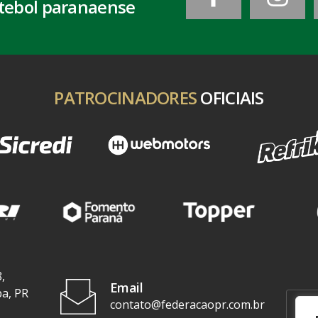
tebol paranaense
PATROCINADORES
OFICIAIS
,
Email
ba, PR
contato@federacaopr.com.br