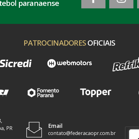
tebol paranaense
PATROCINADORES
OFICIAIS
,
Email
ba, PR
contato@federacaopr.com.br