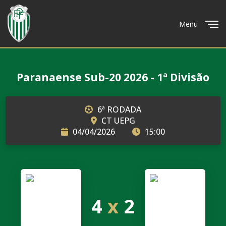
Menu
Close
Paranaense Sub-20 2026 - 1ª Divisão
6ª RODADA
CT UEPG
04/04/2026
15:00
4
x
2