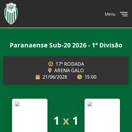
Menu
Close
Paranaense Sub-20 2026 - 1ª Divisão
17ª RODADA
ARENA GALO
21/06/2026
15:00
1
x
1