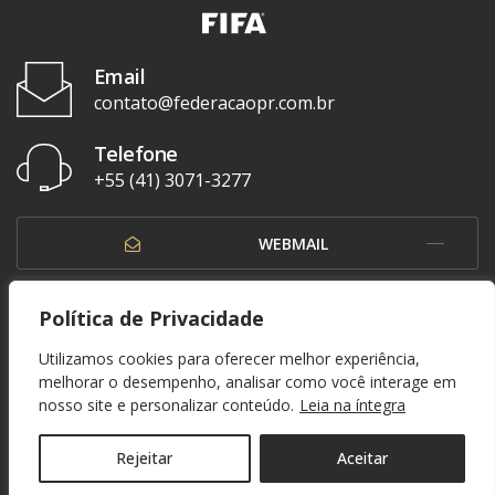
Email
contato@federacaopr.com.br
Telefone
+55 (41) 3071-3277
WEBMAIL
OUVIDORIA
Política de Privacidade
Utilizamos cookies para oferecer melhor experiência,
melhorar o desempenho, analisar como você interage em
nosso site e personalizar conteúdo.
Leia na íntegra
© 1937 - 2026. Federação Paranaense de Futebol. Todos os direitos reservados. By
Zwei Arts
.
POLÍTICA DE PRIVACIDADE
Rejeitar
Aceitar