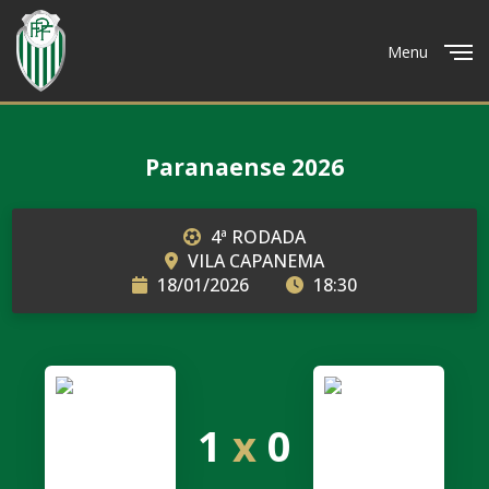
Menu
Close
Paranaense 2026
4ª RODADA
VILA CAPANEMA
18/01/2026
18:30
1
x
0