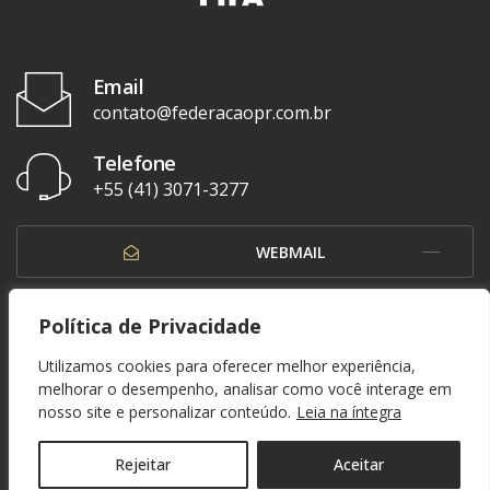
Email
contato@federacaopr.com.br
Telefone
+55 (41) 3071-3277
WEBMAIL
OUVIDORIA
Política de Privacidade
Utilizamos cookies para oferecer melhor experiência,
melhorar o desempenho, analisar como você interage em
nosso site e personalizar conteúdo.
Leia na íntegra
© 1937 - 2026. Federação Paranaense de Futebol. Todos os direitos reservados. By
Zwei Arts
.
POLÍTICA DE PRIVACIDADE
Rejeitar
Aceitar